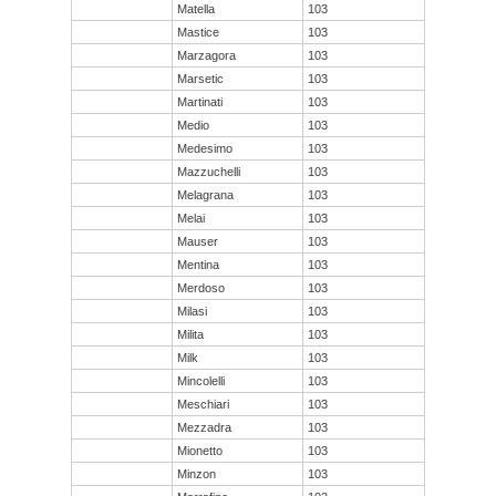
Matella
103
Mastice
103
Marzagora
103
Marsetic
103
Martinati
103
Medio
103
Medesimo
103
Mazzuchelli
103
Melagrana
103
Melai
103
Mauser
103
Mentina
103
Merdoso
103
Milasi
103
Milita
103
Milk
103
Mincolelli
103
Meschiari
103
Mezzadra
103
Mionetto
103
Minzon
103