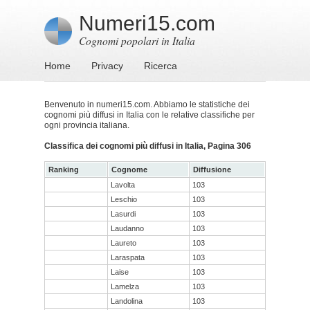
Numeri15.com
Cognomi popolari in Italia
Home
Privacy
Ricerca
Benvenuto in numeri15.com. Abbiamo le statistiche dei
cognomi più diffusi in Italia con le relative classifiche per
ogni provincia italiana.
Classifica dei cognomi più diffusi in Italia, Pagina 306
Ranking
Cognome
Diffusione
Lavolta
103
Leschio
103
Lasurdi
103
Laudanno
103
Laureto
103
Laraspata
103
Laise
103
Lamelza
103
Landolina
103