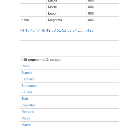
Meola
606
Marte
606
Lepori
606
5156
Magnotta
605
44
45
46
47
48
49
50
51
52
53
54
..........
426
I 10 cognomi più cercati
Rossi
Bianchi
Esposito
Berlusconi
Ferrari
Totti
Colombo
Romano
Rizzo
Martini