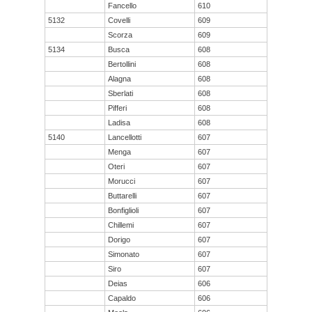
Fancello
610
5132
Covelli
609
Scorza
609
5134
Busca
608
Bertollini
608
Alagna
608
Sberlati
608
Pifferi
608
Ladisa
608
5140
Lancellotti
607
Menga
607
Oteri
607
Morucci
607
Buttarelli
607
Bonfiglioli
607
Chillemi
607
Dorigo
607
Simonato
607
Siro
607
Deias
606
Capaldo
606