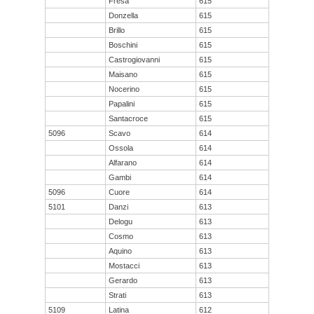
Fresa
615
Donzella
615
Brillo
615
Boschini
615
Castrogiovanni
615
Maisano
615
Nocerino
615
Papalini
615
Santacroce
615
5096
Scavo
614
Ossola
614
Alfarano
614
Gambi
614
5096
Cuore
614
5101
Danzi
613
Delogu
613
Cosmo
613
Aquino
613
Mostacci
613
Gerardo
613
Strati
613
5109
Latina
612