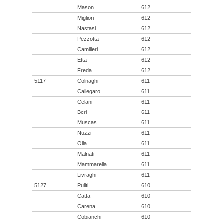
Mason
612
Migliori
612
Nastasi
612
Pezzotta
612
Camilleri
612
Etta
612
Freda
612
5117
Colnaghi
611
Callegaro
611
Celani
611
Beri
611
Muscas
611
Nuzzi
611
Olla
611
Malnati
611
Mammarella
611
Livraghi
611
5127
Puliti
610
Catta
610
Carena
610
Cobianchi
610