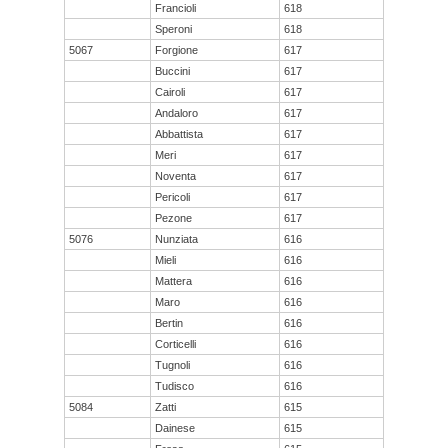
Francioli
618
Speroni
618
5067
Forgione
617
Buccini
617
Cairoli
617
Andaloro
617
Abbattista
617
Meri
617
Noventa
617
Pericoli
617
Pezone
617
5076
Nunziata
616
Mieli
616
Mattera
616
Maro
616
Bertin
616
Corticelli
616
Tugnoli
616
Tudisco
616
5084
Zatti
615
Dainese
615