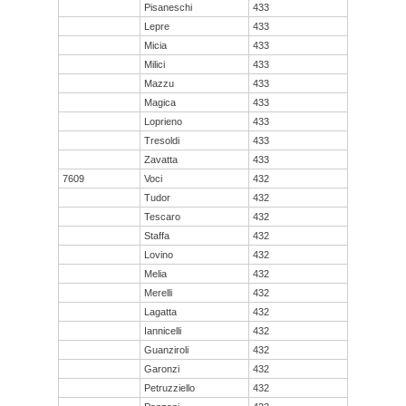
Pisaneschi
433
Lepre
433
Micia
433
Milici
433
Mazzu
433
Magica
433
Loprieno
433
Tresoldi
433
Zavatta
433
7609
Voci
432
Tudor
432
Tescaro
432
Staffa
432
Lovino
432
Melia
432
Merelli
432
Lagatta
432
Iannicelli
432
Guanziroli
432
Garonzi
432
Petruzziello
432