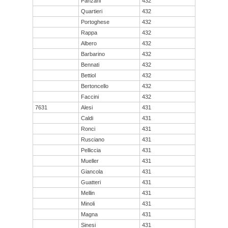
Panzani
432
Quartieri
432
Portoghese
432
Rappa
432
Albero
432
Barbarino
432
Bennati
432
Bettiol
432
Bertoncello
432
Faccini
432
7631
Alesi
431
Caldi
431
Ronci
431
Rusciano
431
Pelliccia
431
Mueller
431
Giancola
431
Guatteri
431
Mellin
431
Minoli
431
Magna
431
Sinesi
431