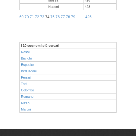
Mossa
428
Nasoni
428
69
70
71
72
73
74
75
76
77
78
79
..........
426
I 10 cognomi più cercati
Rossi
Bianchi
Esposito
Berlusconi
Ferrari
Totti
Colombo
Romano
Rizzo
Martini