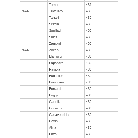
Tomeo
431
7644
Trivellato
430
Tartari
430
Scimia
430
Squillaci
430
Sulas
430
Zampini
430
7644
Zocca
430
Marrocu
430
Saponara
430
Raviola
430
Buccolieri
430
Borromeo
430
Boniardi
430
Boggio
430
Cartella
430
Carluccio
430
Casavecchia
430
Cattini
430
Alina
430
Enza
430