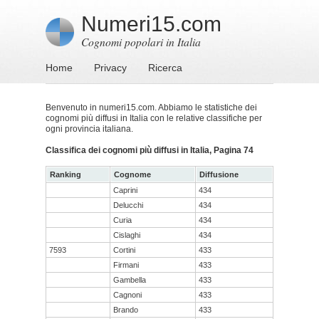
Numeri15.com
Cognomi popolari in Italia
Home
Privacy
Ricerca
Benvenuto in numeri15.com. Abbiamo le statistiche dei
cognomi più diffusi in Italia con le relative classifiche per
ogni provincia italiana.
Classifica dei cognomi più diffusi in Italia, Pagina 74
Ranking
Cognome
Diffusione
Caprini
434
Delucchi
434
Curia
434
Cislaghi
434
7593
Cortini
433
Firmani
433
Gambella
433
Cagnoni
433
Brando
433