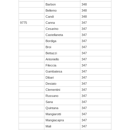
Barbon
348
Bellemo
348
Candi
348
9775
Canna
347
Cesarino
347
Castellaneta
347
Bordiga
347
Broi
347
Bettazzi
347
Antoniello
347
Fileccia
347
Gambatesa
347
Dibari
347
Desiato
347
Clementini
347
Russano
347
Sana
347
Quintana
347
Mangiarotti
347
Mangiacapra
347
Mali
347