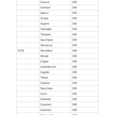
Gasser
349
Gerboni
349
Ialacci
349
Scopa
349
Superti
349
Tanfoglio
349
Tampieri
349
Vacchiano
349
Vernazza
349
9736
Verzelloni
348
Venale
348
Zuppa
348
Zantedeschi
348
Zagolin
348
Titone
348
Suanno
348
Stecchino
348
Scire
348
Gelmetti
348
Gasbarri
348
Giannico
348