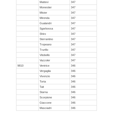
Mattevi
347
Monestier
347
Mister
347
Mirenda
347
Gualandri
347
Sgarbossa
347
Shiro
347
Sterrantino
347
Tropeano
347
Trunfio
347
Vitobello
347
Vazzoler
347
9810
Ventrice
346
Vergaglia
346
Vivenzio
346
Torta
346
Tait
346
Starna
346
Scorpione
346
Giaccone
346
Masciadri
346