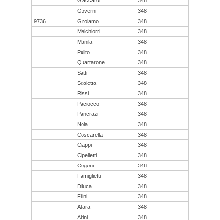
Giaccardi
348
Governi
348
9736
Girolamo
348
Melchiorri
348
Manila
348
Pulito
348
Quartarone
348
Satti
348
Scaletta
348
Rissi
348
Paciocco
348
Pancrazi
348
Nola
348
Coscarella
348
Ciappi
348
Cipelletti
348
Cogoni
348
Famiglietti
348
Diluca
348
Filini
348
Allara
348
Altini
348