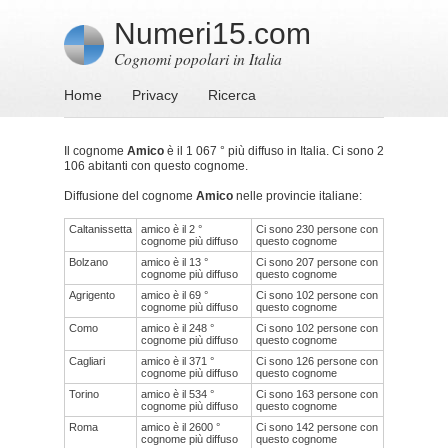
Numeri15.com
Cognomi popolari in Italia
Home
Privacy
Ricerca
Il cognome
Amico
è il 1 067 ° più diffuso in Italia. Ci sono 2
106 abitanti con questo cognome.
Diffusione del cognome
Amico
nelle provincie italiane:
Caltanissetta
amico è il 2 °
Ci sono 230 persone con
cognome più diffuso
questo cognome
Bolzano
amico è il 13 °
Ci sono 207 persone con
cognome più diffuso
questo cognome
Agrigento
amico è il 69 °
Ci sono 102 persone con
cognome più diffuso
questo cognome
Como
amico è il 248 °
Ci sono 102 persone con
cognome più diffuso
questo cognome
Cagliari
amico è il 371 °
Ci sono 126 persone con
cognome più diffuso
questo cognome
Torino
amico è il 534 °
Ci sono 163 persone con
cognome più diffuso
questo cognome
Roma
amico è il 2600 °
Ci sono 142 persone con
cognome più diffuso
questo cognome