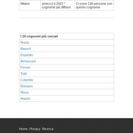
Milano
amico è il 2937 °
Ci sono 130 persone con
cognome più diffuso
questo cognome
I 10 cognomi più cercati
Rossi
Bianchi
Esposito
Berlusconi
Ferrari
Totti
Colombo
Romano
Rizzo
Martini
Home
Privacy
Ricerca