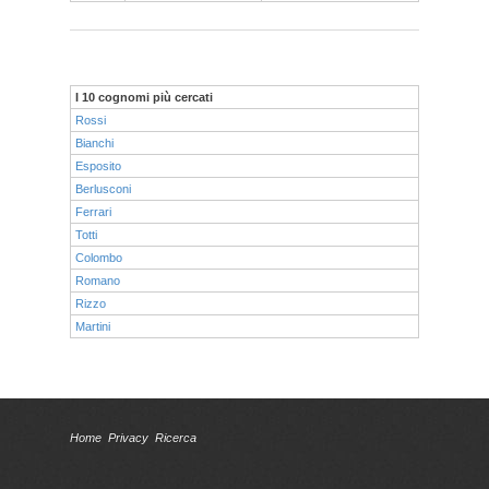
I 10 cognomi più cercati
Rossi
Bianchi
Esposito
Berlusconi
Ferrari
Totti
Colombo
Romano
Rizzo
Martini
Home
Privacy
Ricerca