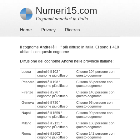
Numeri15.com
Cognomi popolari in Italia
Home
Privacy
Ricerca
Il cognome
Andrei
è il ° più diffuso in Italia. Ci sono 1 410
abitanti con questo cognome.
Diffusione del cognome
Andrei
nelle provincie italiane:
Lucca
andrei è il 102 °
Ci sono 104 persone con
cognome più diffuso
questo cognome
Pescara
andrei è il 198 °
Ci sono 85 persone con
cognome più diffuso
questo cognome
Firenze
andrei è il 276 °
Ci sono 148 persone con
cognome più diffuso
questo cognome
Genova
andrei è il 730 °
Ci sono 95 persone con
cognome più diffuso
questo cognome
Napoli
andrei è il 1559 °
Ci sono 99 persone con
cognome più diffuso
questo cognome
Milano
andrei è il 2121 °
Ci sono 160 persone con
cognome più diffuso
questo cognome
Roma
andrei è il 2602 °
Ci sono 142 persone con
cognome più diffuso
questo cognome