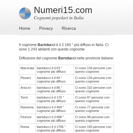
Numeri15.com
Cognomi popolari in Italia
Home
Privacy
Ricerca
Il cognome
Bartolucci
è il 2 160 ° più diffuso in Italia. Ci
sono 1 243 abitanti con questo cognome.
Diffusione del cognome
Bartolucci
nelle provincie italiane:
Macerata
bartolucci è il 63 °
Ci sono 134 persone con
cognome più diffuso
questo cognome
Pesaro
bartolucci è il 69 °
Ci sono 134 persone con
cognome più diffuso
questo cognome
Arezzo
bartolucci è il 86 °
Ci sono 102 persone con
cognome più diffuso
questo cognome
Terni
bartolucci è il 170 °
Ci sono 87 persone con
cognome più diffuso
questo cognome
Ravenna
bartolucci è il 409 °
Ci sono 77 persone con
cognome più diffuso
questo cognome
Firenze
bartolucci è il 688 °
Ci sono 98 persone con
cognome più diffuso
questo cognome
Roma
bartolucci è il 1705 °
Ci sono 193 persone con
cognome più diffuso
questo cognome