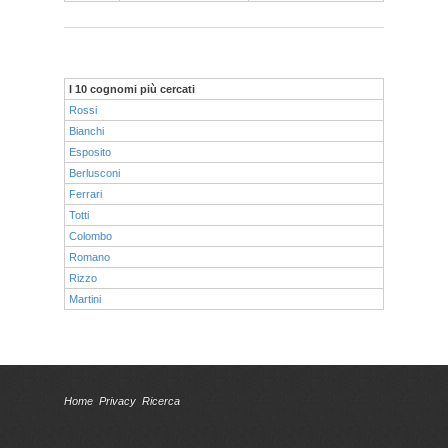
I 10 cognomi più cercati
Rossi
Bianchi
Esposito
Berlusconi
Ferrari
Totti
Colombo
Romano
Rizzo
Martini
Home
Privacy
Ricerca