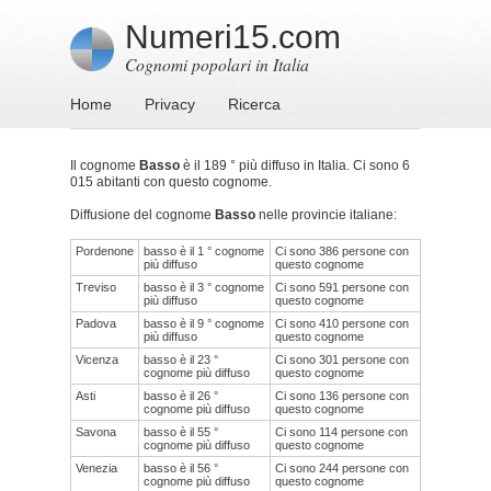
Numeri15.com
Cognomi popolari in Italia
Home
Privacy
Ricerca
Il cognome
Basso
è il 189 ° più diffuso in Italia. Ci sono 6
015 abitanti con questo cognome.
Diffusione del cognome
Basso
nelle provincie italiane:
Pordenone
basso è il 1 ° cognome
Ci sono 386 persone con
più diffuso
questo cognome
Treviso
basso è il 3 ° cognome
Ci sono 591 persone con
più diffuso
questo cognome
Padova
basso è il 9 ° cognome
Ci sono 410 persone con
più diffuso
questo cognome
Vicenza
basso è il 23 °
Ci sono 301 persone con
cognome più diffuso
questo cognome
Asti
basso è il 26 °
Ci sono 136 persone con
cognome più diffuso
questo cognome
Savona
basso è il 55 °
Ci sono 114 persone con
cognome più diffuso
questo cognome
Venezia
basso è il 56 °
Ci sono 244 persone con
cognome più diffuso
questo cognome