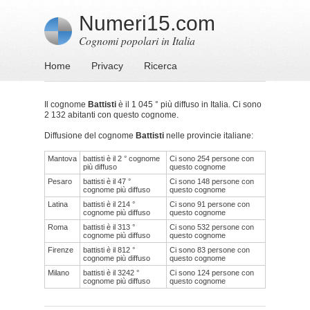
Numeri15.com
Cognomi popolari in Italia
Home
Privacy
Ricerca
Il cognome
Battisti
è il 1 045 ° più diffuso in Italia. Ci sono
2 132 abitanti con questo cognome.
Diffusione del cognome
Battisti
nelle provincie italiane:
Mantova
battisti è il 2 ° cognome
Ci sono 254 persone con
più diffuso
questo cognome
Pesaro
battisti è il 47 °
Ci sono 148 persone con
cognome più diffuso
questo cognome
Latina
battisti è il 214 °
Ci sono 91 persone con
cognome più diffuso
questo cognome
Roma
battisti è il 313 °
Ci sono 532 persone con
cognome più diffuso
questo cognome
Firenze
battisti è il 812 °
Ci sono 83 persone con
cognome più diffuso
questo cognome
Milano
battisti è il 3242 °
Ci sono 124 persone con
cognome più diffuso
questo cognome