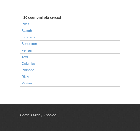
I 10 cognomi più cercati
Rossi
Bianchi
Esposito
Berlusconi
Ferrari
Totti
Colombo
Romano
Rizzo
Martini
Home
Privacy
Ricerca