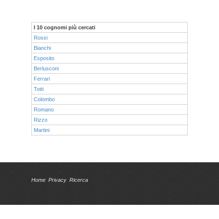
I 10 cognomi più cercati
Rossi
Bianchi
Esposito
Berlusconi
Ferrari
Totti
Colombo
Romano
Rizzo
Martini
Home
Privacy
Ricerca