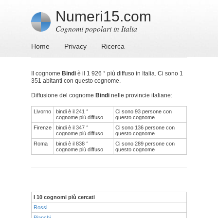
Numeri15.com
Cognomi popolari in Italia
Home
Privacy
Ricerca
Il cognome
Bindi
è il 1 926 ° più diffuso in Italia. Ci sono 1
351 abitanti con questo cognome.
Diffusione del cognome
Bindi
nelle provincie italiane:
Livorno
bindi è il 241 °
Ci sono 93 persone con
cognome più diffuso
questo cognome
Firenze
bindi è il 347 °
Ci sono 136 persone con
cognome più diffuso
questo cognome
Roma
bindi è il 838 °
Ci sono 289 persone con
cognome più diffuso
questo cognome
I 10 cognomi più cercati
Rossi
Bianchi