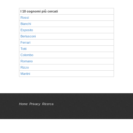
I 10 cognomi più cercati
Rossi
Bianchi
Esposito
Berlusconi
Ferrari
Totti
Colombo
Romano
Rizzo
Martini
Home
Privacy
Ricerca