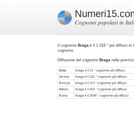
Numeri15.co
Cognomi popolari in Ital
Il cognome
Braga
è il 1 018 ° più diffuso in
cognome.
Diffusione del cognome
Braga
nelle provinci
Biella
braga è il 21 ° cognome più diffuso
Verona
braga è il 101 ° cognome più diffuso
Brescia
braga è il 113 ° cognome più diffuso
Milano
braga è il 424 ° cognome più diffuso
Roma
braga è il 3098 ° cognome più diffuso