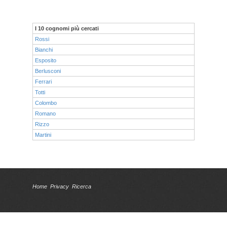
I 10 cognomi più cercati
Rossi
Bianchi
Esposito
Berlusconi
Ferrari
Totti
Colombo
Romano
Rizzo
Martini
Home
Privacy
Ricerca