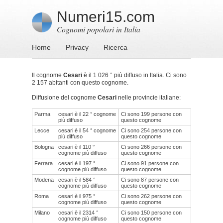
Numeri15.com
Cognomi popolari in Italia
Home
Privacy
Ricerca
Il cognome
Cesari
è il 1 026 ° più diffuso in Italia. Ci sono
2 157 abitanti con questo cognome.
Diffusione del cognome
Cesari
nelle provincie italiane:
Parma
cesari è il 22 ° cognome
Ci sono 199 persone con
più diffuso
questo cognome
Lecce
cesari è il 54 ° cognome
Ci sono 254 persone con
più diffuso
questo cognome
Bologna
cesari è il 110 °
Ci sono 266 persone con
cognome più diffuso
questo cognome
Ferrara
cesari è il 197 °
Ci sono 91 persone con
cognome più diffuso
questo cognome
Modena
cesari è il 584 °
Ci sono 87 persone con
cognome più diffuso
questo cognome
Roma
cesari è il 975 °
Ci sono 262 persone con
cognome più diffuso
questo cognome
Milano
cesari è il 2314 °
Ci sono 150 persone con
cognome più diffuso
questo cognome