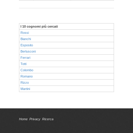
I 10 cognomi più cercati
Rossi
Bianchi
Esposito
Berlusconi
Ferrari
Totti
Colombo
Romano
Rizzo
Martini
Home
Privacy
Ricerca