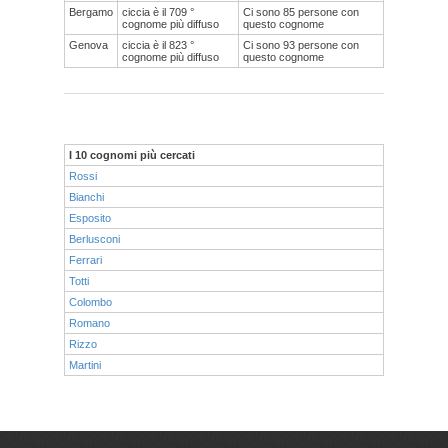
Bergamo
ciccia è il 709 °
Ci sono 85 persone con
cognome più diffuso
questo cognome
Genova
ciccia è il 823 °
Ci sono 93 persone con
cognome più diffuso
questo cognome
I 10 cognomi più cercati
Rossi
Bianchi
Esposito
Berlusconi
Ferrari
Totti
Colombo
Romano
Rizzo
Martini