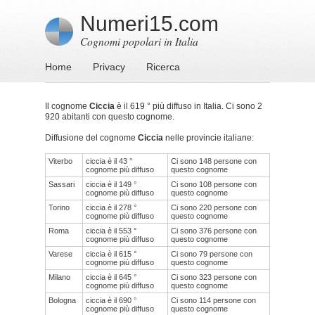
Numeri15.com
Cognomi popolari in Italia
Home
Privacy
Ricerca
Il cognome
Ciccia
è il 619 ° più diffuso in Italia. Ci sono 2
920 abitanti con questo cognome.
Diffusione del cognome
Ciccia
nelle provincie italiane:
Viterbo
ciccia è il 43 °
Ci sono 148 persone con
cognome più diffuso
questo cognome
Sassari
ciccia è il 149 °
Ci sono 108 persone con
cognome più diffuso
questo cognome
Torino
ciccia è il 278 °
Ci sono 220 persone con
cognome più diffuso
questo cognome
Roma
ciccia è il 553 °
Ci sono 376 persone con
cognome più diffuso
questo cognome
Varese
ciccia è il 615 °
Ci sono 79 persone con
cognome più diffuso
questo cognome
Milano
ciccia è il 645 °
Ci sono 323 persone con
cognome più diffuso
questo cognome
Bologna
ciccia è il 690 °
Ci sono 114 persone con
cognome più diffuso
questo cognome