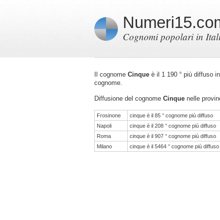
Numeri15.co
Cognomi popolari in Ital
Il cognome
Cinque
è il 1 190 ° più diffuso i
cognome.
Diffusione del cognome
Cinque
nelle provinc
Frosinone
cinque è il 85 ° cognome più diffuso
Napoli
cinque è il 208 ° cognome più diffuso
Roma
cinque è il 907 ° cognome più diffuso
Milano
cinque è il 5464 ° cognome più diffuso