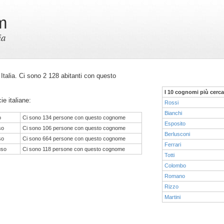
m
ia
n Italia. Ci sono 2 128 abitanti con questo
I 10 cognomi più cerca
ie italiane:
Rossi
Bianchi
o
Ci sono 134 persone con questo cognome
Esposito
so
Ci sono 106 persone con questo cognome
Berlusconi
so
Ci sono 664 persone con questo cognome
Ferrari
uso
Ci sono 118 persone con questo cognome
Totti
Colombo
Romano
Rizzo
Martini