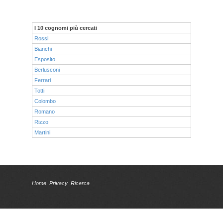
I 10 cognomi più cercati
Rossi
Bianchi
Esposito
Berlusconi
Ferrari
Totti
Colombo
Romano
Rizzo
Martini
Home
Privacy
Ricerca