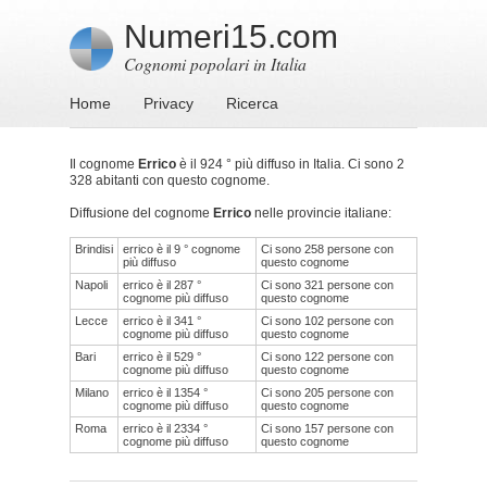
Numeri15.com
Cognomi popolari in Italia
Home
Privacy
Ricerca
Il cognome
Errico
è il 924 ° più diffuso in Italia. Ci sono 2
328 abitanti con questo cognome.
Diffusione del cognome
Errico
nelle provincie italiane:
Brindisi
errico è il 9 ° cognome
Ci sono 258 persone con
più diffuso
questo cognome
Napoli
errico è il 287 °
Ci sono 321 persone con
cognome più diffuso
questo cognome
Lecce
errico è il 341 °
Ci sono 102 persone con
cognome più diffuso
questo cognome
Bari
errico è il 529 °
Ci sono 122 persone con
cognome più diffuso
questo cognome
Milano
errico è il 1354 °
Ci sono 205 persone con
cognome più diffuso
questo cognome
Roma
errico è il 2334 °
Ci sono 157 persone con
cognome più diffuso
questo cognome