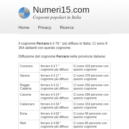
Numeri15.com
Cognomi popolari in Italia
Home
Privacy
Ricerca
Il cognome
Ferraro
è il 76 ° più diffuso in Italia. Ci sono 9
364 abitanti con questo cognome.
Diffusione del cognome
Ferraro
nelle provincie italiane:
Cosenza
ferraro è il 7 °
Ci sono 418 persone con
cognome più diffuso
questo cognome
Varese
ferraro è il 17 °
Ci sono 378 persone con
cognome più diffuso
questo cognome
Reggio
ferraro è il 21 °
Ci sono 250 persone con
Calabria
cognome più diffuso
questo cognome
Caserta
ferraro è il 24 °
Ci sono 289 persone con
cognome più diffuso
questo cognome
Catanzaro
ferraro è il 33 °
Ci sono 154 persone con
cognome più diffuso
questo cognome
Enna
ferraro è il 63 °
Ci sono 95 persone con
cognome più diffuso
questo cognome
Rieti
ferraro è il 68 °
Ci sono 85 persone con
cognome più diffuso
questo cognome