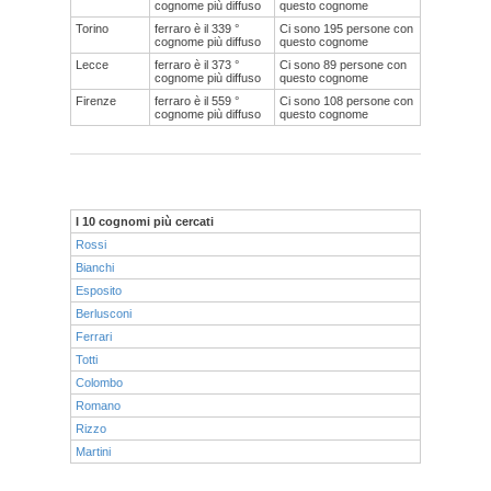
cognome più diffuso
questo cognome
Torino
ferraro è il 339 °
Ci sono 195 persone con
cognome più diffuso
questo cognome
Lecce
ferraro è il 373 °
Ci sono 89 persone con
cognome più diffuso
questo cognome
Firenze
ferraro è il 559 °
Ci sono 108 persone con
cognome più diffuso
questo cognome
I 10 cognomi più cercati
Rossi
Bianchi
Esposito
Berlusconi
Ferrari
Totti
Colombo
Romano
Rizzo
Martini