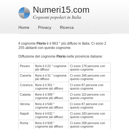
Numeri15.com
Cognomi popolari in Italia
Home
Privacy
Ricerca
Il cognome
Florio
è il 963 ° più diffuso in Italia. Ci sono 2
255 abitanti con questo cognome.
Diffusione del cognome
Florio
nelle provincie italiane:
Pesaro
florio è il 22 ° cognome
Ci sono 179 persone con
più diffuso
questo cognome
Caserta
florio è il 31 ° cognome
Ci sono 266 persone con
più diffuso
questo cognome
Cosenza
florio è il 301 °
Ci sono 87 persone con
cognome più diffuso
questo cognome
Catania
florio è il 399 °
Ci sono 110 persone con
cognome più diffuso
questo cognome
Verona
florio è il 540 °
Ci sono 87 persone con
cognome più diffuso
questo cognome
Napoli
florio è il 632 °
Ci sono 183 persone con
cognome più diffuso
questo cognome
Roma
florio è il 928 °
Ci sono 268 persone con
cognome più diffuso
questo cognome