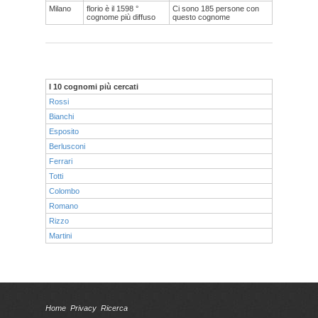
Milano
florio è il 1598 °
Ci sono 185 persone con
cognome più diffuso
questo cognome
I 10 cognomi più cercati
Rossi
Bianchi
Esposito
Berlusconi
Ferrari
Totti
Colombo
Romano
Rizzo
Martini
Home
Privacy
Ricerca