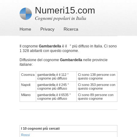
Numeri15.com
Cognomi popolari in Italia
Home
Privacy
Ricerca
Il cognome
Gambardella
è il ° più diffuso in Italia. Ci sono
1 328 abitanti con questo cognome.
Diffusione del cognome
Gambardella
nelle provincie
italiane:
Cosenza
gambardella è il 112 °
Ci sono 138 persone con
cognome più diffuso
questo cognome
Napoli
gambardella è il 245 °
Ci sono 353 persone con
cognome più diffuso
questo cognome
Milano
gambardella è il 6535 °
Ci sono 89 persone con
cognome più diffuso
questo cognome
I 10 cognomi più cercati
Rossi