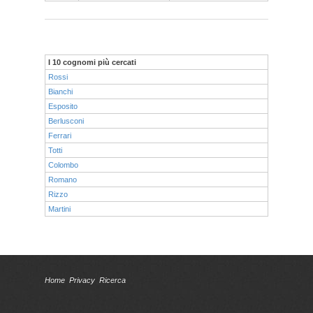
I 10 cognomi più cercati
Rossi
Bianchi
Esposito
Berlusconi
Ferrari
Totti
Colombo
Romano
Rizzo
Martini
Home
Privacy
Ricerca