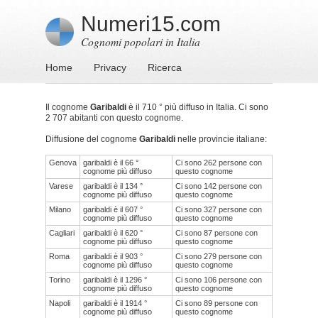
Numeri15.com
Cognomi popolari in Italia
Home
Privacy
Ricerca
Il cognome
Garibaldi
è il 710 ° più diffuso in Italia. Ci sono
2 707 abitanti con questo cognome.
Diffusione del cognome
Garibaldi
nelle provincie italiane:
Genova
garibaldi è il 66 °
Ci sono 262 persone con
cognome più diffuso
questo cognome
Varese
garibaldi è il 134 °
Ci sono 142 persone con
cognome più diffuso
questo cognome
Milano
garibaldi è il 607 °
Ci sono 327 persone con
cognome più diffuso
questo cognome
Cagliari
garibaldi è il 620 °
Ci sono 87 persone con
cognome più diffuso
questo cognome
Roma
garibaldi è il 903 °
Ci sono 279 persone con
cognome più diffuso
questo cognome
Torino
garibaldi è il 1296 °
Ci sono 106 persone con
cognome più diffuso
questo cognome
Napoli
garibaldi è il 1914 °
Ci sono 89 persone con
cognome più diffuso
questo cognome