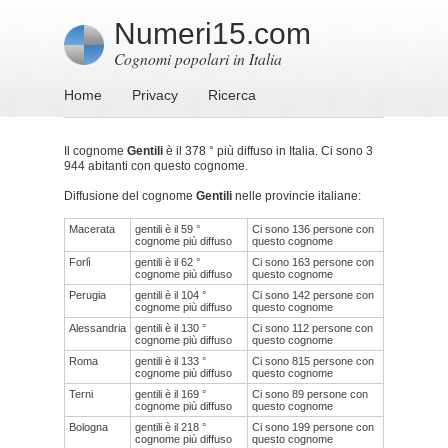
Numeri15.com
Cognomi popolari in Italia
Home
Privacy
Ricerca
Il cognome
Gentili
è il 378 ° più diffuso in Italia. Ci sono 3
944 abitanti con questo cognome.
Diffusione del cognome
Gentili
nelle provincie italiane:
Macerata
gentili è il 59 °
Ci sono 136 persone con
cognome più diffuso
questo cognome
Forlì
gentili è il 62 °
Ci sono 163 persone con
cognome più diffuso
questo cognome
Perugia
gentili è il 104 °
Ci sono 142 persone con
cognome più diffuso
questo cognome
Alessandria
gentili è il 130 °
Ci sono 112 persone con
cognome più diffuso
questo cognome
Roma
gentili è il 133 °
Ci sono 815 persone con
cognome più diffuso
questo cognome
Terni
gentili è il 169 °
Ci sono 89 persone con
cognome più diffuso
questo cognome
Bologna
gentili è il 218 °
Ci sono 199 persone con
cognome più diffuso
questo cognome