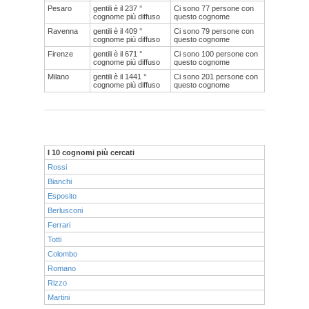
Pesaro
gentili è il 237 °
Ci sono 77 persone con
cognome più diffuso
questo cognome
Ravenna
gentili è il 409 °
Ci sono 79 persone con
cognome più diffuso
questo cognome
Firenze
gentili è il 671 °
Ci sono 100 persone con
cognome più diffuso
questo cognome
Milano
gentili è il 1441 °
Ci sono 201 persone con
cognome più diffuso
questo cognome
I 10 cognomi più cercati
Rossi
Bianchi
Esposito
Berlusconi
Ferrari
Totti
Colombo
Romano
Rizzo
Martini