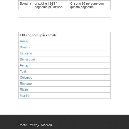
Bologna
grazioli è il 913 °
Ci sono 95 persone con
cognome più diffuso
questo cognome
I 10 cognomi più cercati
Rossi
Bianchi
Esposito
Berlusconi
Ferrari
Totti
Colombo
Romano
Rizzo
Martini
Home
Privacy
Ricerca