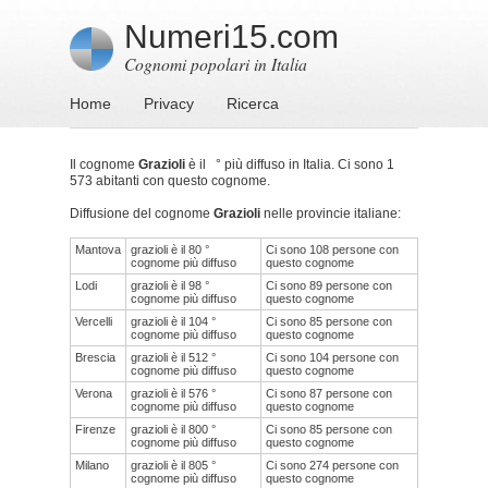
Numeri15.com
Cognomi popolari in Italia
Home
Privacy
Ricerca
Il cognome
Grazioli
è il ° più diffuso in Italia. Ci sono 1
573 abitanti con questo cognome.
Diffusione del cognome
Grazioli
nelle provincie italiane:
Mantova
grazioli è il 80 °
Ci sono 108 persone con
cognome più diffuso
questo cognome
Lodi
grazioli è il 98 °
Ci sono 89 persone con
cognome più diffuso
questo cognome
Vercelli
grazioli è il 104 °
Ci sono 85 persone con
cognome più diffuso
questo cognome
Brescia
grazioli è il 512 °
Ci sono 104 persone con
cognome più diffuso
questo cognome
Verona
grazioli è il 576 °
Ci sono 87 persone con
cognome più diffuso
questo cognome
Firenze
grazioli è il 800 °
Ci sono 85 persone con
cognome più diffuso
questo cognome
Milano
grazioli è il 805 °
Ci sono 274 persone con
cognome più diffuso
questo cognome