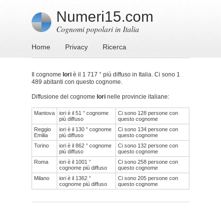
Numeri15.com
Cognomi popolari in Italia
Home
Privacy
Ricerca
Il cognome
Iori
è il 1 717 ° più diffuso in Italia. Ci sono 1
489 abitanti con questo cognome.
Diffusione del cognome
Iori
nelle provincie italiane:
Mantova
iori è il 51 ° cognome
Ci sono 128 persone con
più diffuso
questo cognome
Reggio
iori è il 130 ° cognome
Ci sono 134 persone con
Emilia
più diffuso
questo cognome
Torino
iori è il 862 ° cognome
Ci sono 132 persone con
più diffuso
questo cognome
Roma
iori è il 1001 °
Ci sono 258 persone con
cognome più diffuso
questo cognome
Milano
iori è il 1362 °
Ci sono 205 persone con
cognome più diffuso
questo cognome