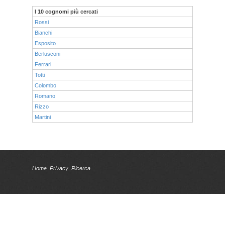
I 10 cognomi più cercati
Rossi
Bianchi
Esposito
Berlusconi
Ferrari
Totti
Colombo
Romano
Rizzo
Martini
Home
Privacy
Ricerca