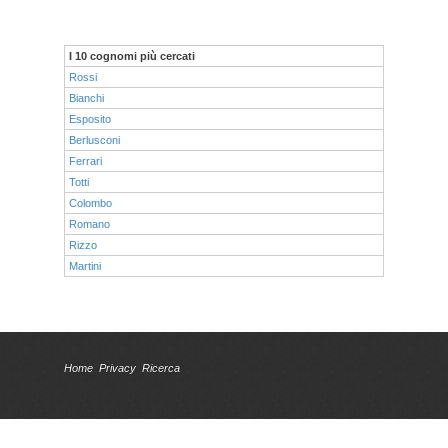
I 10 cognomi più cercati
Rossi
Bianchi
Esposito
Berlusconi
Ferrari
Totti
Colombo
Romano
Rizzo
Martini
Home
Privacy
Ricerca