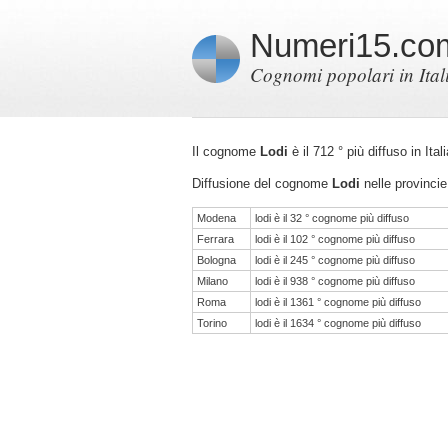
Numeri15.co
Cognomi popolari in Ital
Il cognome
Lodi
è il 712 ° più diffuso in It
Diffusione del cognome
Lodi
nelle provincie 
Modena
lodi è il 32 ° cognome più diffuso
Ferrara
lodi è il 102 ° cognome più diffuso
Bologna
lodi è il 245 ° cognome più diffuso
Milano
lodi è il 938 ° cognome più diffuso
Roma
lodi è il 1361 ° cognome più diffuso
Torino
lodi è il 1634 ° cognome più diffuso