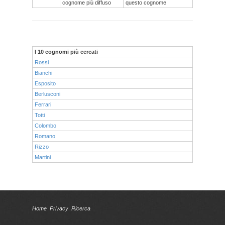
cognome più diffuso
questo cognome
I 10 cognomi più cercati
Rossi
Bianchi
Esposito
Berlusconi
Ferrari
Totti
Colombo
Romano
Rizzo
Martini
Home
Privacy
Ricerca