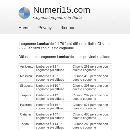
Numeri15.com
Cognomi popolari in Italia
Home
Privacy
Ricerca
Il cognome
Lombardo
è il 79 ° più diffuso in Italia. Ci sono
9 228 abitanti con questo cognome.
Diffusione del cognome
Lombardo
nelle provincie italiane:
Agrigento
lombardo è il 2 °
Ci sono 269 persone con
cognome più diffuso
questo cognome
Messina
lombardo è il 5 °
Ci sono 410 persone con
cognome più diffuso
questo cognome
Siracusa
lombardo è il 10 °
Ci sono 303 persone con
cognome più diffuso
questo cognome
Trapani
lombardo è il 12 °
Ci sono 287 persone con
cognome più diffuso
questo cognome
Palermo
lombardo è il 16 °
Ci sono 621 persone con
cognome più diffuso
questo cognome
Catania
lombardo è il 47 °
Ci sono 488 persone con
cognome più diffuso
questo cognome
Torino
lombardo è il 141 °
Ci sono 283 persone con
cognome più diffuso
questo cognome