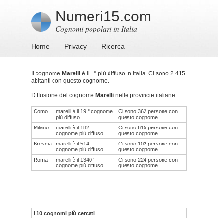
Numeri15.com
Cognomi popolari in Italia
Home
Privacy
Ricerca
Il cognome
Marelli
è il ° più diffuso in Italia. Ci sono 2 415
abitanti con questo cognome.
Diffusione del cognome
Marelli
nelle provincie italiane:
Como
marelli è il 19 ° cognome
Ci sono 362 persone con
più diffuso
questo cognome
Milano
marelli è il 182 °
Ci sono 615 persone con
cognome più diffuso
questo cognome
Brescia
marelli è il 514 °
Ci sono 102 persone con
cognome più diffuso
questo cognome
Roma
marelli è il 1340 °
Ci sono 224 persone con
cognome più diffuso
questo cognome
I 10 cognomi più cercati