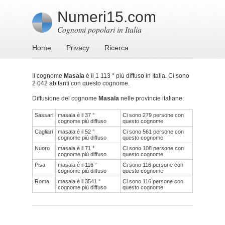
Numeri15.com
Cognomi popolari in Italia
Home
Privacy
Ricerca
Il cognome
Masala
è il 1 113 ° più diffuso in Italia. Ci sono
2 042 abitanti con questo cognome.
Diffusione del cognome
Masala
nelle provincie italiane:
Sassari
masala è il 37 °
Ci sono 279 persone con
cognome più diffuso
questo cognome
Cagliari
masala è il 52 °
Ci sono 561 persone con
cognome più diffuso
questo cognome
Nuoro
masala è il 71 °
Ci sono 108 persone con
cognome più diffuso
questo cognome
Pisa
masala è il 116 °
Ci sono 116 persone con
cognome più diffuso
questo cognome
Roma
masala è il 3541 °
Ci sono 116 persone con
cognome più diffuso
questo cognome