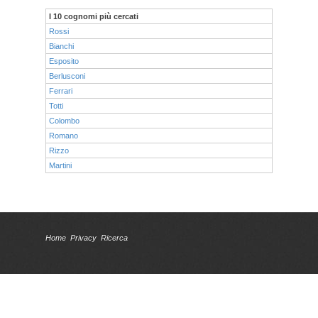
I 10 cognomi più cercati
Rossi
Bianchi
Esposito
Berlusconi
Ferrari
Totti
Colombo
Romano
Rizzo
Martini
Home
Privacy
Ricerca