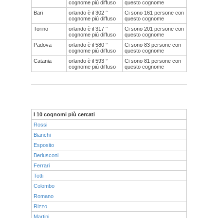
cognome più diffuso
questo cognome
Bari
orlando è il 302 °
Ci sono 161 persone con
cognome più diffuso
questo cognome
Torino
orlando è il 317 °
Ci sono 201 persone con
cognome più diffuso
questo cognome
Padova
orlando è il 580 °
Ci sono 83 persone con
cognome più diffuso
questo cognome
Catania
orlando è il 593 °
Ci sono 81 persone con
cognome più diffuso
questo cognome
I 10 cognomi più cercati
Rossi
Bianchi
Esposito
Berlusconi
Ferrari
Totti
Colombo
Romano
Rizzo
Martini