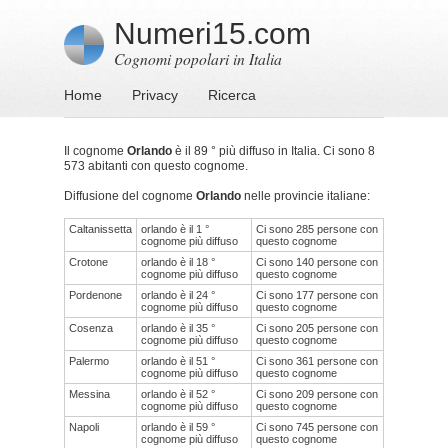
Numeri15.com
Cognomi popolari in Italia
Home
Privacy
Ricerca
Il cognome
Orlando
è il 89 ° più diffuso in Italia. Ci sono 8
573 abitanti con questo cognome.
Diffusione del cognome
Orlando
nelle provincie italiane:
Caltanissetta
orlando è il 1 °
Ci sono 285 persone con
cognome più diffuso
questo cognome
Crotone
orlando è il 18 °
Ci sono 140 persone con
cognome più diffuso
questo cognome
Pordenone
orlando è il 24 °
Ci sono 177 persone con
cognome più diffuso
questo cognome
Cosenza
orlando è il 35 °
Ci sono 205 persone con
cognome più diffuso
questo cognome
Palermo
orlando è il 51 °
Ci sono 361 persone con
cognome più diffuso
questo cognome
Messina
orlando è il 52 °
Ci sono 209 persone con
cognome più diffuso
questo cognome
Napoli
orlando è il 59 °
Ci sono 745 persone con
cognome più diffuso
questo cognome