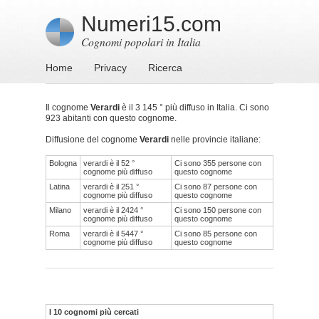
Numeri15.com
Cognomi popolari in Italia
Home
Privacy
Ricerca
Il cognome
Verardi
è il 3 145 ° più diffuso in Italia. Ci sono
923 abitanti con questo cognome.
Diffusione del cognome
Verardi
nelle provincie italiane:
Bologna
verardi è il 52 °
Ci sono 355 persone con
cognome più diffuso
questo cognome
Latina
verardi è il 251 °
Ci sono 87 persone con
cognome più diffuso
questo cognome
Milano
verardi è il 2424 °
Ci sono 150 persone con
cognome più diffuso
questo cognome
Roma
verardi è il 5447 °
Ci sono 85 persone con
cognome più diffuso
questo cognome
I 10 cognomi più cercati